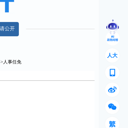
请公开
人大
容
>
人事任免