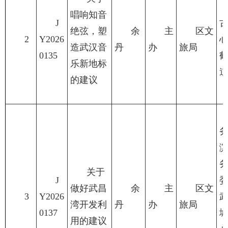
唱响知音
J
绝弦，塑
余
主
区文
2
Y2026
造武汉音
丹
办
旅局
0135
乐新地标
的建议
关于
J
做好武昌
余
主
区文
3
Y2026
湾开发利
丹
办
旅局
0137
用的建议