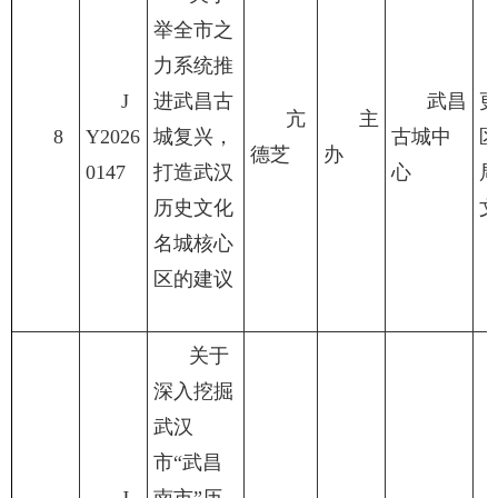
举全市之
力系统推
J
进武昌古
武昌
亢
主
8
Y2026
城复兴，
古城中
德芝
办
0147
打造武汉
心
历史文化
名城核心
区的建议
关于
深入挖掘
武汉
市“武昌
J
南市”历