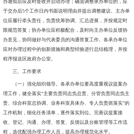
办通知后
应及时签收并启动办理；确需调整承办单位的，应
于交办后
5
个工作日内书面说明理由并提出调整建议。主办单
位应履行牵头责任，负责统筹协调、汇总进展，并按规定时
限规范答复
；协办单位应积极配合，及时向主办单位反馈协
办意见，协同做好与代表委员的沟通答复工作。各承办单位
应对办理过程中的创新措施和典型经验进行总结梳理，并按
程序报送区政府办公室。
三、工作要求
（一）强化组织领导。
各承办单位要高度重视议提案办
理工作，健全落实
“主要负责同志负总责、分管负责同志负主
责、综合科室总协调、业务科室具体办、专人负责抓落实”的
工作机制，细化任务清单，逐件落实到位。完善议提案接
收、登记、沟通、办理、答复、反馈以及台账管理等工作流
程，选优配强办理工作人员，提高办理规范化水平。