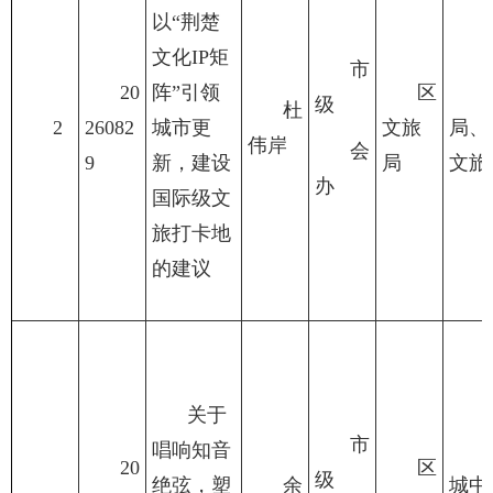
以“荆楚
文化IP矩
市
20
阵”引领
区
级
杜
2
26082
城市更
文旅
局、
伟岸
会
9
新，建设
局
文旅
办
国际级文
旅打卡地
的建议
关于
市
唱响知音
20
区
级
绝弦，塑
余
城中