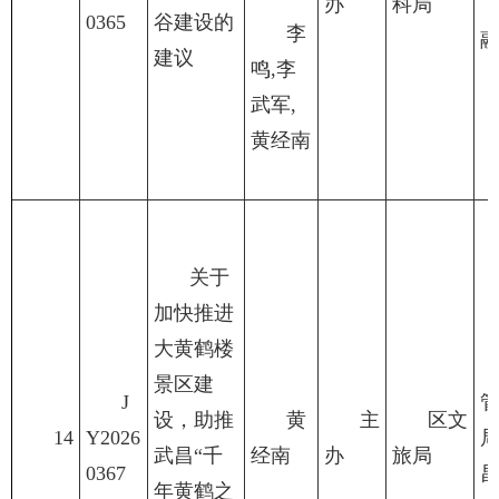
办
科局
0365
谷建设的
李
建议
鸣,李
武军,
黄经南
关于
加快推进
大黄鹤楼
景区建
J
设，助推
黄
主
区文
14
Y2026
武昌“千
经南
办
旅局
0367
年黄鹤之