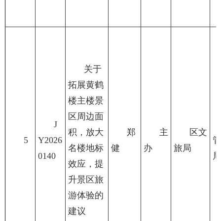
关于
拓展黄鹤
楼主楼景
区周边面
J
积，放大
郑
主
区文
5
Y2026
名楼地标
健
办
旅局
0140
效应，提
升景区旅
游体验的
建议