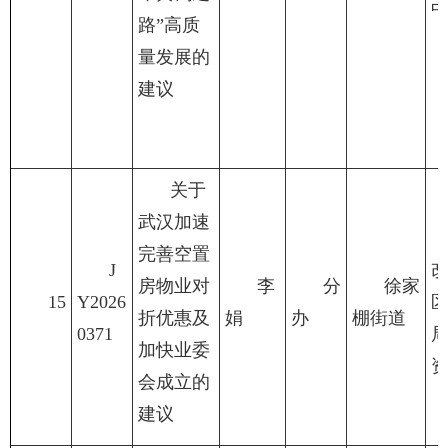
路”高质
量发展的
建议
关于
武汉加速
完善空置
J
房物业对
李
分
徐家
15
Y2026
折优惠及
娟
办
棚街道
0371
加快业委
会成立的
建议