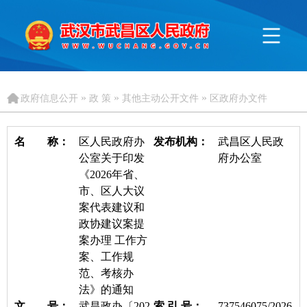
»
»
»
政府信息公开
政 策
其他主动公开文件
区政府办文件
名 称：
​区人民政府办
发布机构：
武昌区人民政
公室关于印发
府办公室
《2026年省、
市、区人大议
案代表建议和
政协建议案提
案办理 工作方
案、工作规
范、考核办
法》的通知
文 号：
武昌政办〔202
索 引 号：
737546075/2026