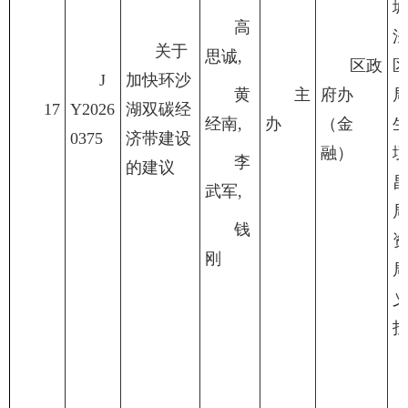
高
关于
思诚,
区政
J
加快环沙
黄
主
府办
17
Y2026
湖双碳经
经南,
办
（金
0375
济带建设
融）
李
的建议
武军,
钱
刚