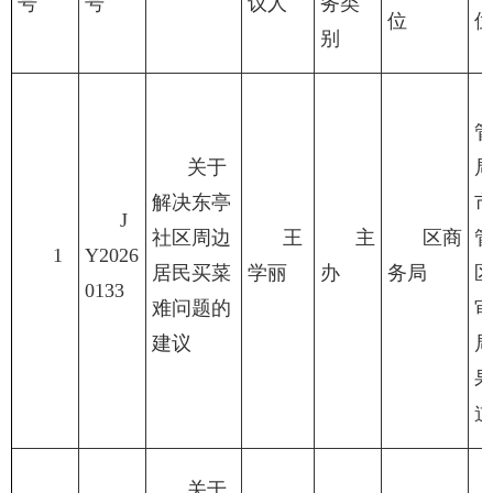
号
号
议人
务类
位
别
关于
解决东亭
J
社区周边
王
主
区商
1
Y2026
居民买菜
学丽
办
务局
0133
难问题的
建议
关于