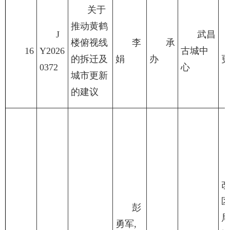
关于
推动黄鹤
J
武昌
楼俯视线
李
承
16
Y2026
古城中
的拆迁及
娟
办
0372
心
城市更新
的建议
彭
勇军,