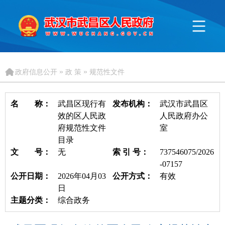
»
»
政府信息公开
政 策
规范性文件
名 称：
武昌区现行有
发布机构：
武汉市武昌区
效的区人民政
人民政府办公
府规范性文件
室
目录
文 号：
无
索 引 号：
737546075/2026
-07157
公开日期：
2026年04月03
公开方式：
有效
日
主题分类：
综合政务