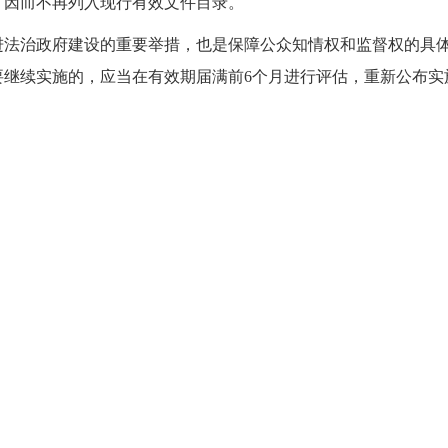
，因而不再列入现行有效文件目录。
进法治政府建设的重要举措，也是保障公众知情权和监督权的具
要继续实施的，应
当在有效期届满前
6个月进行评估，
重新
公布
实