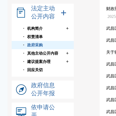
法定主动
财政
公开内容
2025
+
武昌
机构简介
权责清单
武昌
政府采购
关于
+
其他主动公开内容
+
建议提案办理
武昌
回应关切
武昌
政府信息
武昌
公开年报
武昌
依申请公
武昌
开