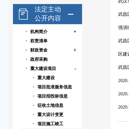
武汉
法定主动
武昌
公开内容
强演
+
机构简介
武昌
权责清单
+
财政资金
区建
政府采购
武昌
-
重大建设项目
重大建设
202
项目批准服务信息
202
项目招投标信息
征收土地信息
202
重大设计变更
项目施工竣工