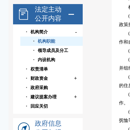
法定主动
公开内容
政策
-
机构简介
机构职能
作和
领导成员及分工
内设机构
并组
权责清单
+
财政资金
的住
政府采购
+
建议提案办理
作。
回应关切
抚恤
政府信息