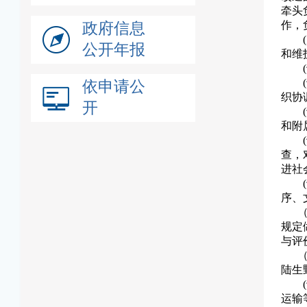
牵头
作，
政府信息
公开年报
和维
依申请公
织协
开
和附
查，
进社
序、
（十
规定
与评
（十
陆生
运输