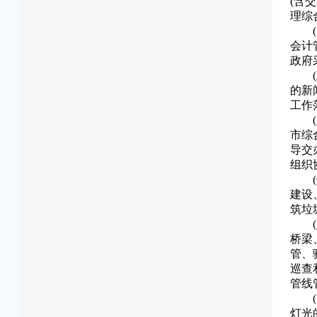
(含
理综
会计
政府
的新
工作
市综
导交
组织
建设
筑垃
桥梁
管、
巡查
管线
灯光