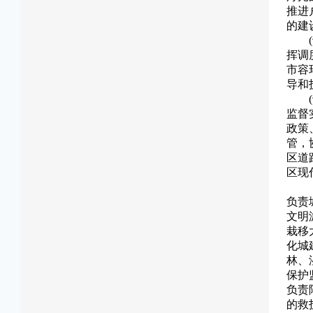
推进
的建
挥调
市容
导和
监督
政策
管，
区道
区现
负责
文明
栽移
化城
林、
保护
负责
的救