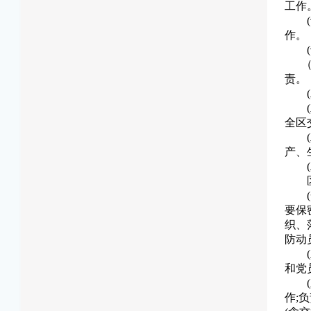
工作
作。
（二
责。
全区
产、
区城
要保
织、
防动
和党
作;