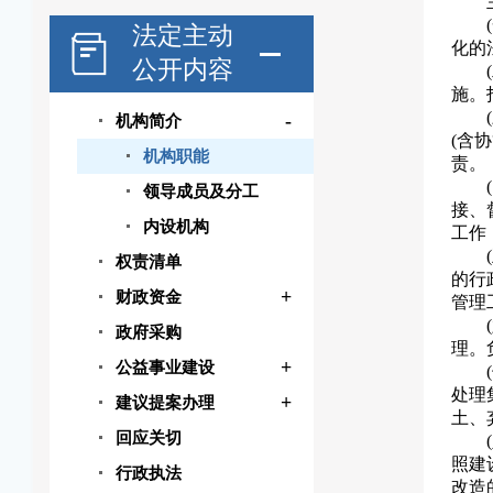
法定主动
化的
公开内容
施。
-
机构简介
(含
机构职能
责。
领导成员及分工
接、
内设机构
工作
权责清单
的行
+
财政资金
管理
政府采购
理。
+
公益事业建设
处理
+
建议提案办理
土、
回应关切
照建
行政执法
改造