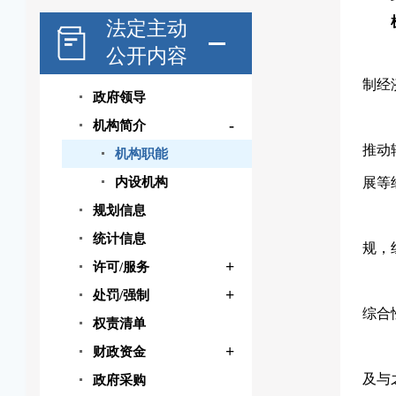
法定主动
公开内容
制经
政府领导
-
机构简介
推动
机构职能
内设机构
展等
规划信息
统计信息
规，
+
许可/服务
+
处罚/强制
综合
权责清单
+
财政资金
及与
政府采购