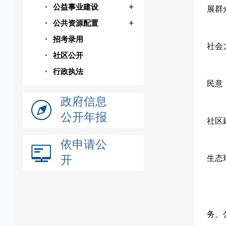
+
公益事业建设
展群
+
公共资源配置
招考录用
社会
社区公开
行政执法
民意
政府信息
公开年报
社区
依申请公
开
生态
务、