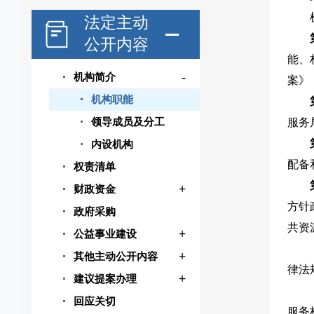
法定主动
公开内容
能、
-
机构简介
案》
机构职能
领导成员及分工
服务
内设机构
配备
权责清单
+
财政资金
方针
政府采购
共资
+
公益事业建设
+
其他主动公开内容
律法
+
建议提案办理
回应关切
服务