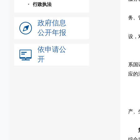
行政执法
务、
政府信息
公开年报
设，
依申请公
开
系国
应的
产、
综合