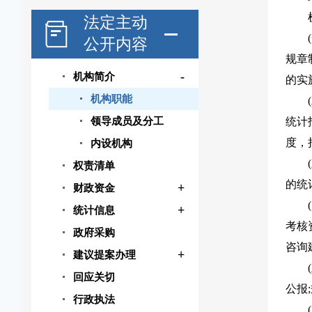
法定主动
公开内容
规章
-
机构简介
的实
机构职能
领导成员及分工
统计
度，
内设机构
权责清单
的统
+
财政资金
+
统计信息
考核
政府采购
咨询
+
建议提案办理
回应关切
公报
行政执法