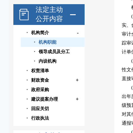
法定主动
公开内容
实、
-
机构简介
审计
机构职能
踪审
领导成员及分工
计单
内设机构
性文
权责清单
直接
+
财政资金
政府采购
出年
+
建议提案办理
级预
回应关切
对其
行政执法
通报