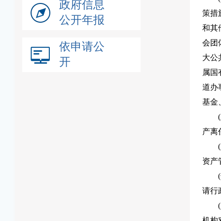
政府信息
策措
公开年报
和其
会团
依申请公
大公
开
属国
道办
基金
产离
资产
请行
机构