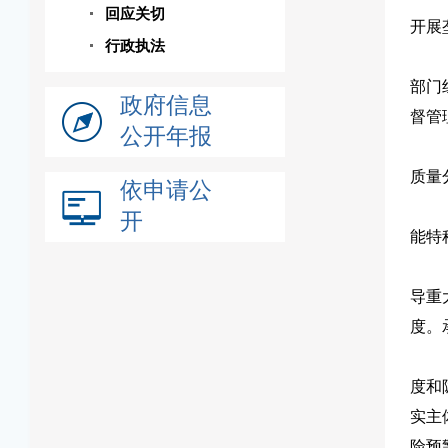
回应关切
开展
行政执法
部门
政府信息
督管
公开年报
质量
依申请公
开
能特
导重
度。
度和
实主
险预