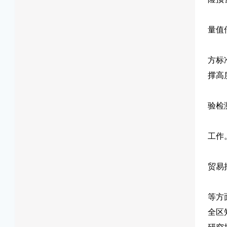
量值
方标
撑高
验检
工作
贸易
等方
全区