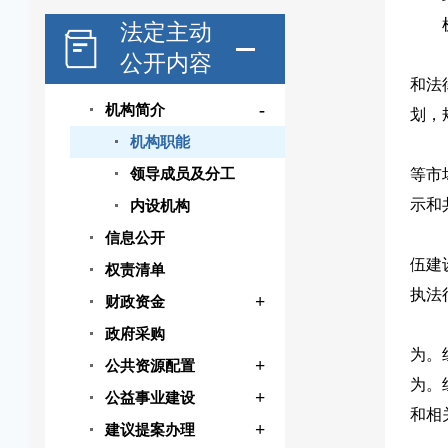
法定主动
公开内容
和法
-
机构简介
划，
机构职能
领导成员及分工
等市
示和
内设机构
信息公开
伍建
权责清单
执法
+
财政资金
政府采购
为。
+
公共资源配置
为。
+
公益事业建设
和相
+
建议提案办理