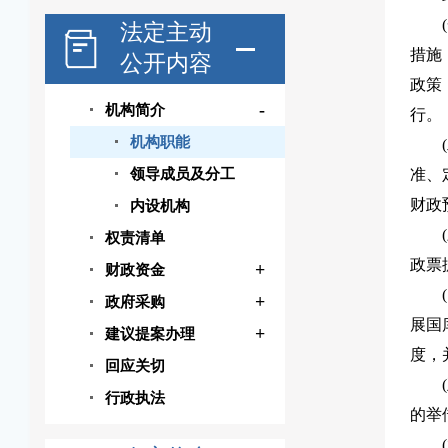
法定主动
措施
公开内容
政策
-
机构简介
行。
机构职能
领导成员及分工
准、
财政
内设机构
权责清单
政票
+
财政资金
+
政府采购
展国
+
建议提案办理
度，
回应关切
行政执法
的举