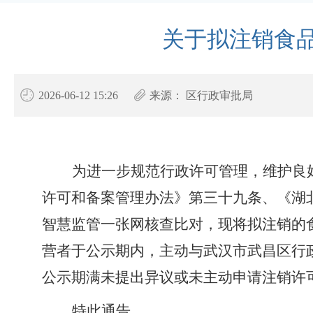
关于拟注销食
2026-06-12 15:26
来源：
区行政审批局
为进一步规范行政许可管理，维护良
许可和备案管理办法》第三十
九
条、
《湖
智慧监管一张网核查比对，
现将拟注销的
营者于公示期内，主动与
武汉市武昌区行
公示期满未提出异议或未主动申请注销许
特此通告。