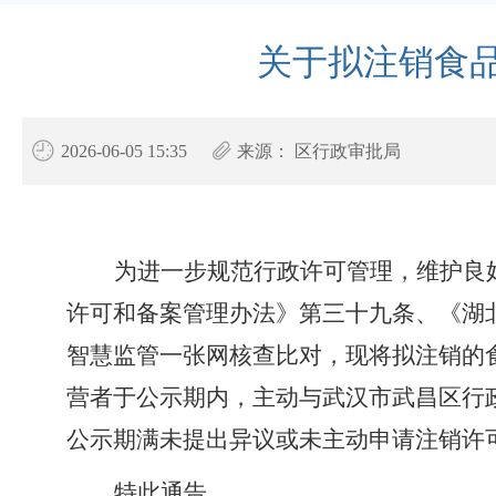
关于拟注销食
2026-06-05 15:35
来源：
区行政审批局
为进一步规范行政许可管理，维护良
许可和备案管理办法》第三十
九
条、
《湖
智慧监管一张网核查比对，
现将拟注销的
营者于公示期内，主动与
武汉市武昌区行
公示期满未提出异议或未主动申请注销许
特此通告。