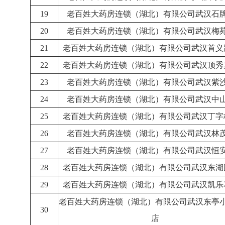
19
老百姓大药房连锁（湖北）有限公司武汉石
20
老百姓大药房连锁（湖北）有限公司武汉梅
21
老百姓大药房连锁（湖北）有限公司武汉首义
22
老百姓大药房连锁（湖北）有限公司武汉顶秀
23
老百姓大药房连锁（湖北）有限公司武汉紫
24
老百姓大药房连锁（湖北）有限公司武汉中
25
老百姓大药房连锁（湖北）有限公司武汉丁字
26
老百姓大药房连锁（湖北）有限公司武汉林
27
老百姓大药房连锁（湖北）有限公司武汉恒
28
老百姓大药房连锁（湖北）有限公司武汉东湖
29
老百姓大药房连锁（湖北）有限公司武汉凯乐
老百姓大药房连锁（湖北）有限公司武汉东亭
30
店