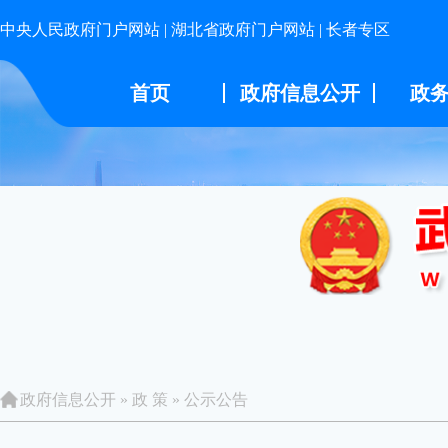
中央人民政府门户网站
|
湖北省政府门户网站
|
长者专区
首页
政府信息公开
政
政府信息公开
»
政 策
»
公示公告