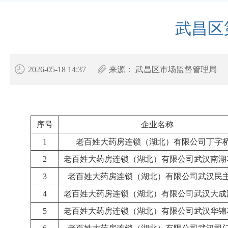
武昌区
2026-05-18 14:37
来源：
武昌区市场监督管理局
序号
企业名称
1
老百姓大药房连锁（湖北）有限公司丁字
2
老百姓大药房连锁（湖北）有限公司武汉南湖
3
老百姓大药房连锁（湖北）有限公司武汉民
4
老百姓大药房连锁（湖北）有限公司武汉大成
5
老百姓大药房连锁（湖北）有限公司武汉华锦