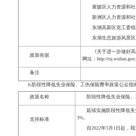
黄陂区人力资源和社
新洲区人力资源和社
东湖高新区党工委组
东湖生态旅游风景区
《
关于进一步做好高
政策依据
网址
：
http://rsj.wuhan.g
备注
6.
阶段性降低失业保险、工伤保险费率
政策
公众指
政策名称
阶段性降低失业保险、
延续实施阶段性降低失
3%
。
支持标准
自
2022
年
5
月
1
日起，我