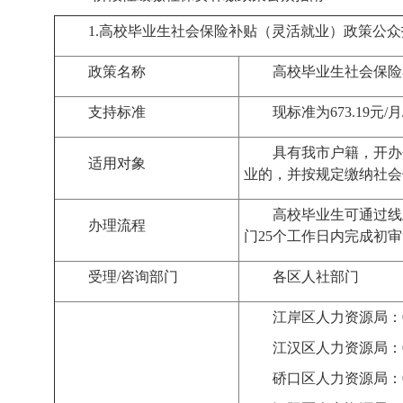
1.
高校毕业生社会保险补贴（灵活就业）
政策公众
政策名称
高校毕业生社会保险
支持标准
现标准为
673.19
元
/
月
具有我市户籍，开办
适用对象
业的
，并按规定缴纳社会
高校毕业生
可通过线
办理流程
门
25
个工作日内完成初审
受理
/
咨询部门
各区
人社部门
江岸区人力资源局：
江汉区人力资源局：
硚口区人力资源局：