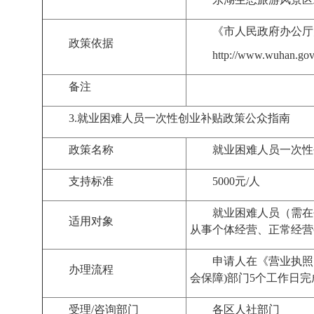
《市人民政府办公厅
政策依据
http://www.wuhan.gov
备注
3.
就业困难人员一次性创业补贴
政策公众指南
政策名称
就业困难人员一次性
支持标准
5000
元
/
人
就业困难人员
（
需在
适用对象
从事个体经营、正常经营
申请人
在《营业执照
办理流程
会保障
)
部门
5
个工作日完
受理/咨询部门
各区
人社部门