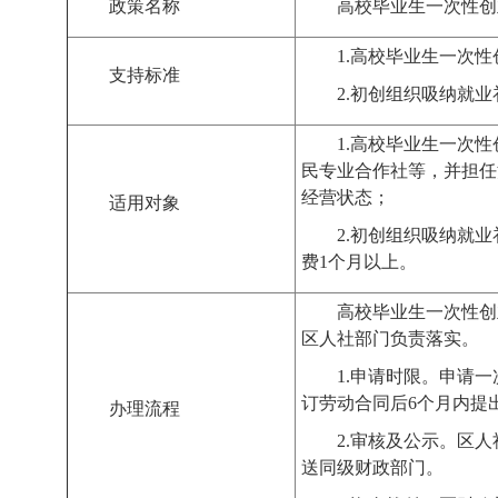
政策名称
高校毕业生一次性创
1.
高校毕业生一次性
支持标准
2.
初创组织吸纳就业
1.
高校毕业生一次性
民专业合作社等，并担任
经营状态；
适用对象
2.
初创组织吸纳就业
费
1
个月以上。
高校毕业生一次性创
区人社部门负责落实。
1.
申请时限。申请一
订劳动合同后
6
个月内提
办理流程
2.
审核及公示。区人
送同级财政部门。