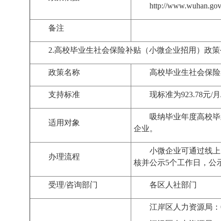
http://www.wuhan.gov
备注
2.
高校毕业生社会保险补贴（小微企业招用）
政策
政策名称
高校毕业生社会保险
支持标准
现标准为
923.78
元
/
月
吸纳毕业年度高校毕
适用对象
企业
。
小微企业
可通过线上
办理流程
核
并
公示
5
个工作日
，
公
受理
/
咨询部门
各区
人社部门
江岸区人力资源局：