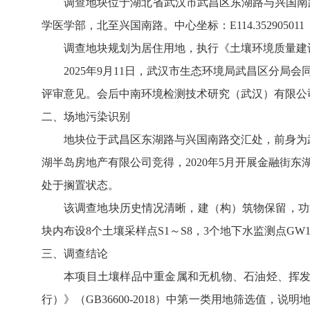
调查地块位于湖北省武汉市武昌区东湖路与兴国南
学医学部，北至兴国南路。
中心坐标：E114.352905011
调查地块规划为居住用地，执行《土壤环境质量建设用
2025年9月11日，武汉市生态环境局武昌区分
评审意见。会后中南环境检测技术研究（武汉）有限公
二、场地污染识别
地块位于武昌区东湖路与兴国南路交汇处，前身为
湖半岛房地产有限公司竞得，
2020
年
5
月开展金融街东
处于搁置状态。
该调查地块历史情况清晰，建（构）筑物保留，功
块内布设8个土壤采样点S1～S8，3个地下水监测点GW1
三、调查结论
本项目土壤样品中重金属和无机物、石油烃、挥发
行）》（GB36600-2018）中第一类用地筛选值