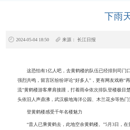
下雨
2024-05-04 18:50
来源：
长江日报
这恐怕有1亿人吧，去黄鹤楼的队伍已经排到司门口
强烈共鸣，留言区纷纷评论“好多人”，更有网友戏称“
流”黄鹤楼游客摩肩接踵，打着雨伞依次排队登楼极目
头依旧人声鼎沸，武汉极地海洋公园、木兰花乡等热门
登黄鹤楼感受千年名楼魅力
“昔人已乘黄鹤去，此地空余黄鹤楼。”5月3日，