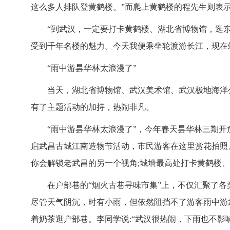
这么多人排队登黄鹤楼。”而爬上黄鹤楼的程先生则表示
“到武汉，一定要打卡黄鹤楼、湖北省博物馆，逛
受到千年名楼的魅力。今天我便乘坐轮渡游长江，现在
“雨中游昙华林太浪漫了”
当天，湖北省博物馆、武汉美术馆、武汉极地海洋
有了主题活动的加持，热闹非凡。
“雨中游昙华林太浪漫了”，今年春天昙华林三期开
启武昌古城江南造物节活动，市民游客在这里赏花拍照
你会解锁老武昌的另一个视角;城墙最高处打卡黄鹤楼、
在户部巷的“烟火古巷寻味市集”上，不仅汇聚了
尽管天气阴沉，时有小雨，但依然阻挡不了游客雨中游
着奶茶逛户部巷。李同学说:“武汉很热闹，下雨也不影