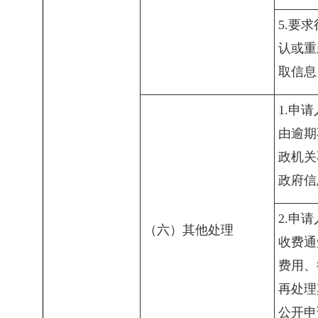
5.要
认或重
取信息
1.申
由逾期
政机关
政府信
2.申
（六）其他处理
收费通
费用、
再处理
公开申