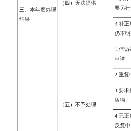
（四）无法提供
要另行
三、本年度办理
结果
3.补
仍不明
1.信
申请
2.重
3.要
版物
（五）不予处理
4.无
反复申