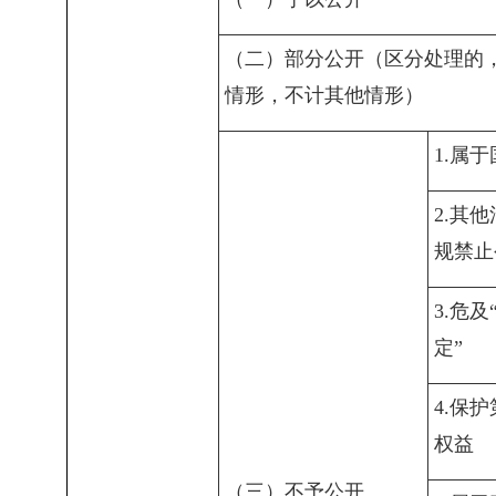
（二）部分公开（区分处理的
情形，不计其他情形）
1.属
2.其
规禁止
3.危
定”
4.保
权益
（三）不予公开