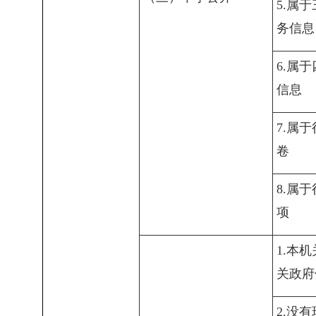
5.属
务信息
6.属
信息
7.属
卷
8.属
项
1.本
关政府
2.没