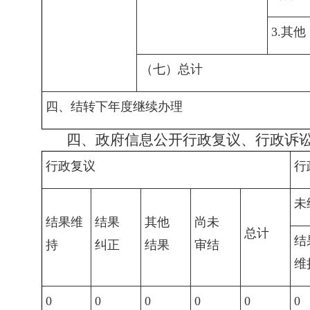
3.其他
（七）总计
四、结转下年度继续办理
四、政府信息公开行政复议、行政诉
行政复议
行
未
结果维
结果
其他
尚未
总计
结
持
纠正
结果
审结
维
0
0
0
0
0
0