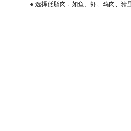
脂肪肝患者也可以吃肉，纯素食不但
但吃肉需记住两个标准：
● 选择低脂肉，如鱼、虾、鸡肉、猪