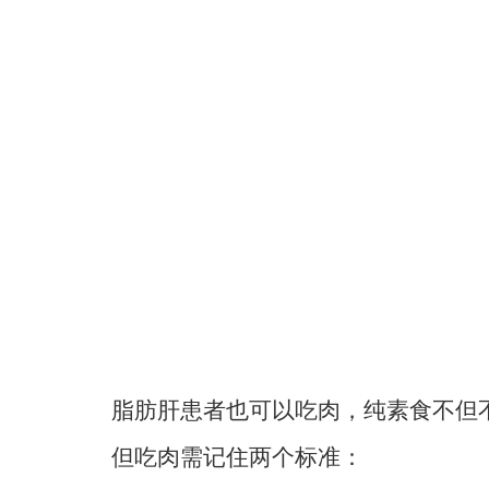
早餐吃相当于1两米饭的碳水；午餐吃
1两米饭大约能提供13克的碳水化合
相同的碳水，却可以吃得更多。