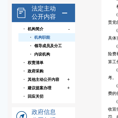
法定主动
公开内容
责党
-
机构简介
机构职能
具体
领导成员及分工
险费
内设机构
算工
权责清单
政府采购
考。
+
其他主动公开内容
+
建议提案办理
费的
回应关切
收宣
政府信息
罚、