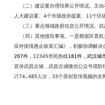
（二）建议案办理结果公开情况。
主动
人大建议案、
4
个市级政协提案、
11
个区
（三）重点领域政府信息公开情况。武
（四）其他报告事项
。
一是
根据区直机
应对疫情惠企政策汇编》，积极协调解决
207
件，
12345
市民热线
181
件，武汉城
宣传武昌古城，武昌古城微信公众号现阶
计
74,485
人次，
33
个原创宣传视频的全