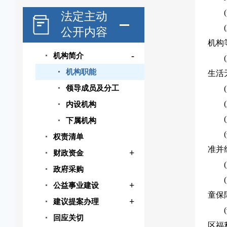
法定主动
公开内容
机构
-
机构简介
机构职能
生活
领导成员及分工
内设机构
下属机构
(七
权责清单
准并
+
财政资金
政府采购
+
公益事业建设
童保
+
建议提案办理
回应关切
区福