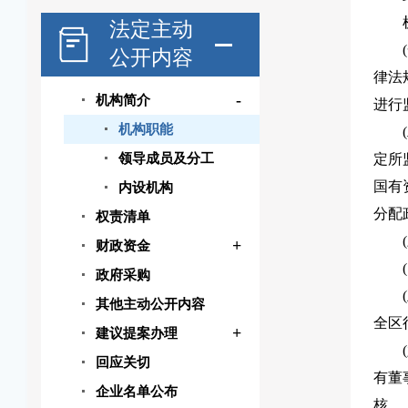
法定主动
公开内容
律法
-
机构简介
进行
机构职能
领导成员及分工
定所
国有
内设机构
分配
权责清单
+
财政资金
政府采购
其他主动公开内容
全区
+
建议提案办理
回应关切
有董
企业名单公布
核。