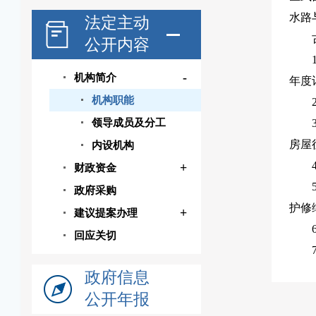
水路
法定主动
公开内容
-
机构简介
年度
机构职能
领导成员及分工
房屋
内设机构
+
财政资金
政府采购
护修
+
建议提案办理
回应关切
政府信息
公开年报