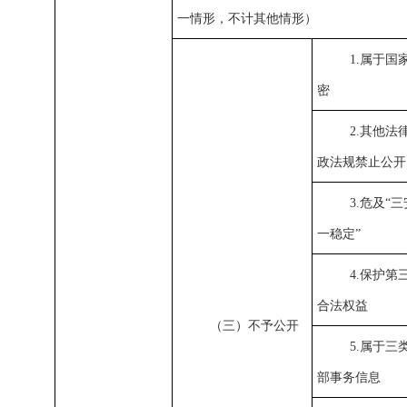
一情形，不计其他情形）
1.属于国
密
2.其他法
政法规禁止公开
3.危及“
一稳定”
4.保护第
合法权益
（三）不予公开
5.属于三
部事务信息