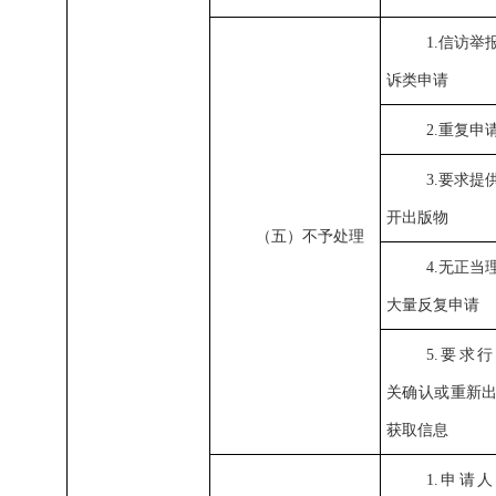
1.信访举
诉类申请
2.重复申
3.要求提
开出版物
（五）不予处理
4.无正当
大量反复申请
5.要求
关确认或重新
获取信息
1.申请