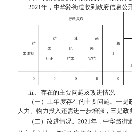
2021年，中华路街道收到政府信息公
行政复议
结
其
尚
结
总
果
他
未
果维持
计
纠正
结果
审结
0
0
0
0
0
五、存在的主要问题及改进情况
（一）上年度存在的主要问题。
一是
人力、物力投入还需进一步增强，
三是
政
（二）改进情况。
2021年，中华路