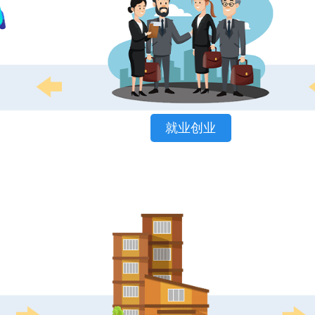
就业创业
职业指导
残疾人就业服务
失业登记
就业政策法规咨询
高校毕业生社保补贴申领