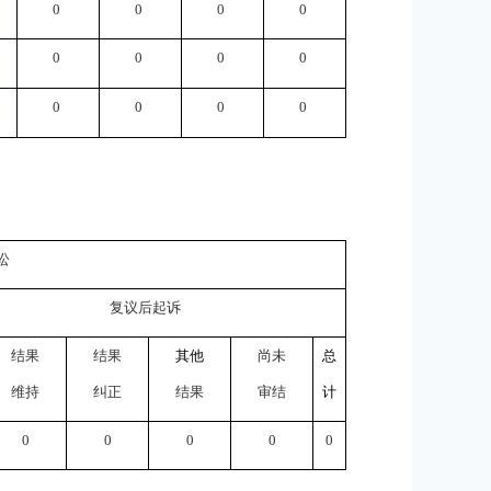
0
0
0
0
0
0
0
0
0
0
0
0
讼
复议后起诉
结果
结果
其他
尚未
总
维持
纠正
结果
审结
计
0
0
0
0
0