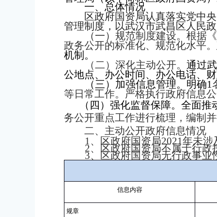
一、总体情况
区政府国资局认真落实党中央
管理制度，以武汉市武昌区人民政
（一）
规范制度建设。
根据
政务公开的标准化、规范化水平。
机制。
（二）深化主动公开。
通过
公地点、办公时间、办公电话、财
（三）加强信息管理。
明确
1
等日常工作。严格执行政府信息公
（四）强化监督保障。
全面推
务公开重点工作进行梳理，编制并
二、主动公开政府信息情况
1
、区政府国资局
2021
年未涉
2
、
区政府国资局不属于行政
3
、区政府国资局无行政事业
信息内容
规章