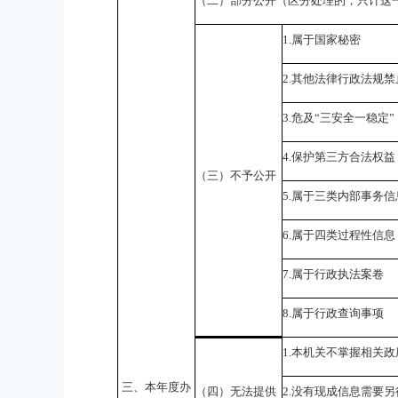
（二）部分公开（区分处理的，只计这
1.
属于国家秘密
2.
其他法律行政法规禁
3.
危及“三安全一稳定”
4.
保护第三方合法权益
（三）不予公开
5.
属于三类内部事务信
6.
属于四类过程性信息
7.
属于行政执法案卷
8.
属于行政查询事项
1.
本机关不掌握相关政
三、本年度办
（四）无法提供
2.
没有现成信息需要另