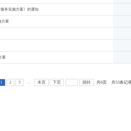
爱服务实施方案》的通知
施方案
方案
...
1
2
3
末页
下页
跳转
共6页
共53条记